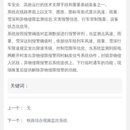
对监测数据进行报警评判，当监测点风速、雨量、雪深达到
车安全、高效运行的技术支撑手段和重要基础装备之一。
报警阈值时，依据动车组列车风速、雨量、雪深行车限速规
系统在线路界面上以文字、图形、图标等形式显示风速、雨量、
定发出限速等级、控制范围等信息。当系统监测到双电网断
雪深和异物侵限监测信息:灾害报警信息、行车管制预案、设备
开时发出异物侵限报警同时触发信号系统动作，封锁异物侵
状态信息等。
入区段，异物侵限报警后系统提供上、下行临时通车的功
系统按照报警阈值对监测数据进行报警评判，当监测点风速、雨
能，现场恢复后提供解除异物侵限报警的功能。
量、雪深达到报警阈值时，依据动车组列车风速、雨量、雪深行
车限速规定发出限速等级、控制范围等信息。当系统监测到双电
网断开时发出异物侵限报警同时触发信号系统动作，封锁异物侵
入区段，异物侵限报警后系统提供上、下行临时通车的功能，现
场恢复后提供解除异物侵限报警的功能。
关键词：
上一个：
无
下一个：
铁路综合视频监控系统