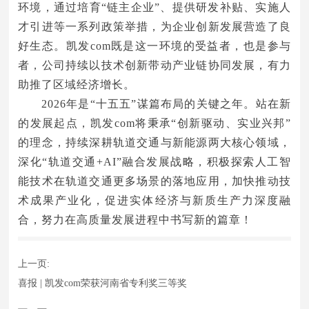
环境，通过培育“链主企业”、提供研发补贴、实施人
才引进等一系列政策举措，为企业创新发展营造了良
好生态。凯发com既是这一环境的受益者，也是参与
者，公司持续以技术创新带动产业链协同发展，有力
助推了区域经济增长。
2026年是“十五五”谋篇布局的关键之年。站在新
的发展起点，凯发com将秉承“创新驱动、实业兴邦”
的理念，持续深耕轨道交通与新能源两大核心领域，
深化“轨道交通+AI”融合发展战略，积极探索人工智
能技术在轨道交通更多场景的落地应用，加快推动技
术成果产业化，促进实体经济与新质生产力深度融
合，努力在高质量发展进程中书写新的篇章！
上一页:
喜报 | 凯发com荣获河南省专利奖三等奖