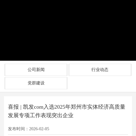
国铁路阳
公司新闻
行业动态
党群建设
喜报 | 凯发com入选2025年郑州市实体经济高质量
发展专项工作表现突出企业
发布时间：2026-02-05