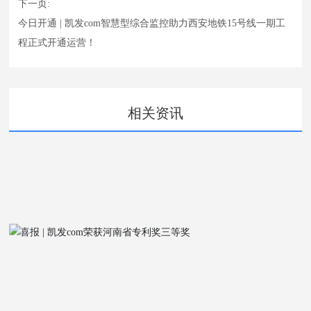
下一页:
今日开通 | 凯发com智慧型综合监控助力西安地铁15号线一期工
程正式开通运营！
相关资讯