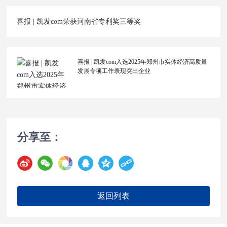
喜报 | 凯发com荣获河南省专利奖三等奖
喜报 | 凯发com入选2025年郑州市实体经济高质量
发展专项工作表现突出企业
分享至：
返回列表